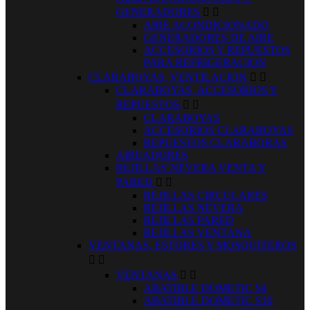
GENERADORES


AIRE ACONDICIONADO
GENERADORES DE AIRE
ACCESORIOS Y REPUESTOS
PARA REFRIGERACION
CLARABOYAS, VENTILACION


CLARABOYAS, ACCESORIOS Y
REPUESTOS


CLARABOYAS
ACCESORIOS CLARABOYAS
REPUESTOS CLARABORAS
AIREADORES
REJILLAS´NEVERA VENTA Y
PARED


REJILLAS CIRCULARES
REJILLAS NEVERA
REJILLAS PARED
REJILLAS VENTANA
VENTANAS, ESTORES Y MOSQUITEROS


VENTANAS


ABATIBLE DOMETIC S4
ABATIBLE DOMETIC S10