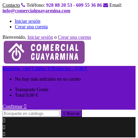
Contacto
Teléfono:
928 88 20 53 - 609 55 36 86
Email:
info@comercialguayarmina.com
Iniciar sesión
Crear una cuenta
Bienvenido,
Iniciar sesión
o
Crear una cuenta
shopping_cart
Carrito:
0
Productos - 0,00 €
No hay más artículos en su carrito
Transporte
Gratis
Total
0,00 €
Confirmar


Buscar


